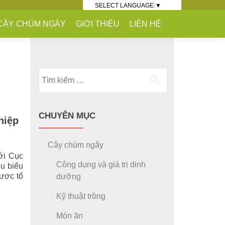
SELECT LANGUAGE
▼
CÂY CHÙM NGÂY
GIỚI THIỆU
LIÊN HỆ
Tìm kiếm cho:
CHUYÊN MỤC
hiệp
Cây chùm ngây
ới Cục
Công dụng và giá trị dinh
u biểu
được tổ
dưỡng
Kỹ thuật trồng
Món ăn