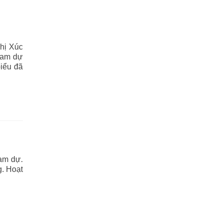
hị Xúc
ham dự
biểu đã
ham dự.
g. Hoạt