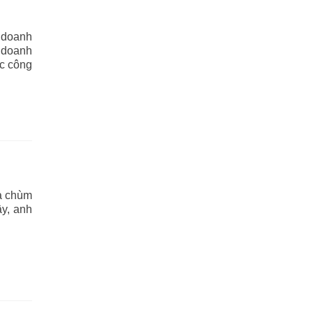
 doanh
 doanh
c công
rà chùm
y, anh