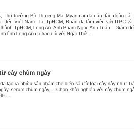
4, Thứ trưởng Bộ Thương Mại Myanmar đã dẫn đầu đoàn các
r đến Việt Nam. Tại TpHCM, Đoàn đã làm việc với ITPC và
nh thành TpHCM, Long An. Anh Phạm Ngọc Anh Tuấn – Giám đố
nh tỉnh Long An đã trao đổi với Ngài Thứ…
 từ cây chùm ngây
 tạo ra nhiều sản phẩm chế biến sâu từ loại cây này như: T
ngây, serum chùm ngây,… Chọn khởi nghiệp với cây chùm ngâ
TNHH…