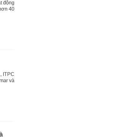
t động
hơn 40
, ITPC
nmar và
à