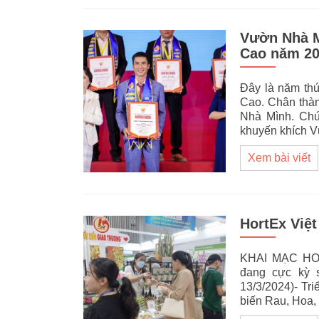
Vườn Nhà M
Cao năm 2
Đây là năm th
Cao. Chân thàn
Nhà Mình. Ch
khuyến khích 
Xem bài viết
HortEx Việ
KHAI MẠC HO
đang cực kỳ s
13/3/2024)- Tr
biến Rau, Hoa,