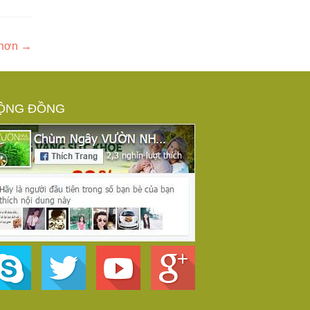
ũ hơn
→
ỘNG ĐỒNG