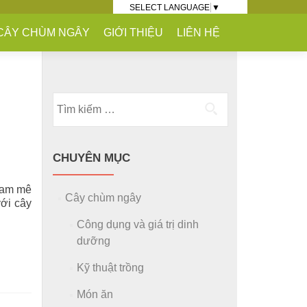
SELECT LANGUAGE
▼
CÂY CHÙM NGÂY
GIỚI THIỆU
LIÊN HỆ
Tìm kiếm cho:
CHUYÊN MỤC
 đam mê
Cây chùm ngây
với cây
Công dụng và giá trị dinh
dưỡng
Kỹ thuật trồng
Món ăn