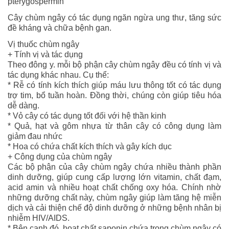
pterygospermin
Cây chùm ngây có tác dụng ngăn ngừa ung thư, tăng sức
đề kháng và chữa bệnh gan.
Vị thuốc chùm ngây
+ Tính vị và tác dụng
Theo đông y. mỗi bộ phận cây chùm ngây đều có tính vị và
tác dụng khác nhau. Cụ thể:
* Rễ có tính kích thích giúp máu lưu thông tốt có tác dụng
trợ tim, bổ tuần hoàn. Đồng thời, chúng còn giúp tiêu hóa
dễ dàng.
* Vỏ cây có tác dụng tốt đối với hệ thần kinh
* Quả, hạt và gôm nhựa từ thân cây có công dụng làm
giảm đau nhức
* Hoa có chứa chất kích thích và gây kích dục
+ Công dụng của chùm ngây
Các bộ phận của cây chùm ngây chứa nhiều thành phần
dinh dưỡng, giúp cung cấp lượng lớn vitamin, chất đạm,
acid amin và nhiều hoạt chất chống oxy hóa. Chính nhờ
những dưỡng chất này, chùm ngây giúp làm tăng hệ miễn
dịch và cải thiện chế độ dinh dưỡng ở những bệnh nhân bị
nhiễm HIV/AIDS.
* Bên cạnh đó, hoạt chất saponin chứa trong chùm ngây có