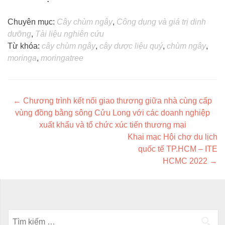
Chuyên mục:
Cây chùm ngây
,
Công dụng và giá trị dinh
dưỡng
,
Tài liệu nghiên cứu
Từ khóa:
cây chùm ngây
,
cây dược liệu quý
,
chùm ngây
,
moringa
,
moringatree
Post navigation
←
Chương trình kết nối giao thương giữa nhà cùng cấp
vùng đồng bằng sông Cửu Long với các doanh nghiệp
xuất khẩu và tổ chức xúc tiến thương mại
Khai mạc Hội chợ du lịch
quốc tế TP.HCM – ITE
HCMC 2022
→
Tìm kiếm cho: