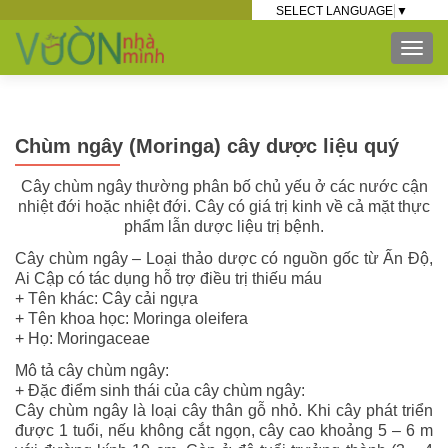
SELECT LANGUAGE
▼
TOG
Chùm ngây (Moringa) cây dược liệu quý
Cây chùm ngây thường phân bố chủ yếu ở các nước cận
nhiệt đới hoặc nhiệt đới. Cây có giá trị kinh về cả mặt thực
phẩm lẫn dược liệu trị bệnh.
Cây chùm ngây – Loại thảo dược có nguồn gốc từ Ấn Độ,
Ai Cập có tác dụng hỗ trợ điều trị thiếu máu
+ Tên khác: Cây cải ngựa
+ Tên khoa học: Moringa oleifera
+ Họ: Moringaceae
Mô tả cây chùm ngây:
+ Đặc điểm sinh thái của cây chùm ngây:
Cây chùm ngây là loại cây thân gỗ nhỏ. Khi cây phát triển
được 1 tuổi, nếu không cắt ngọn, cây cao khoảng 5 – 6 m