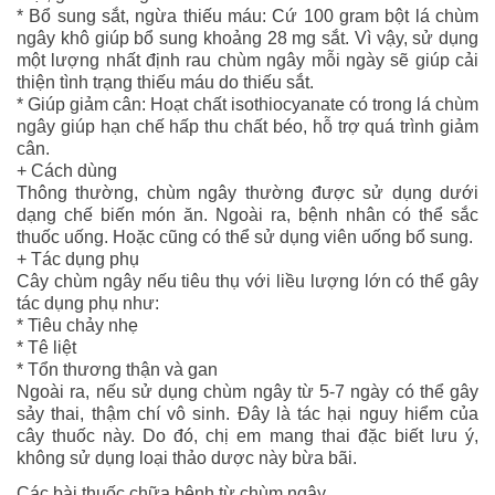
* Bổ sung sắt, ngừa thiếu máu: Cứ 100 gram bột lá chùm
ngây khô giúp bổ sung khoảng 28 mg sắt. Vì vậy, sử dụng
một lượng nhất định rau chùm ngây mỗi ngày sẽ giúp cải
thiện tình trạng thiếu máu do thiếu sắt.
* Giúp giảm cân: Hoạt chất isothiocyanate có trong lá chùm
ngây giúp hạn chế hấp thu chất béo, hỗ trợ quá trình giảm
cân.
+ Cách dùng
Thông thường, chùm ngây thường được sử dụng dưới
dạng chế biến món ăn. Ngoài ra, bệnh nhân có thể sắc
thuốc uống. Hoặc cũng có thể sử dụng viên uống bổ sung.
+ Tác dụng phụ
Cây chùm ngây nếu tiêu thụ với liều lượng lớn có thể gây
tác dụng phụ như:
* Tiêu chảy nhẹ
* Tê liệt
* Tổn thương thận và gan
Ngoài ra, nếu sử dụng chùm ngây từ 5-7 ngày có thể gây
sảy thai, thậm chí vô sinh. Đây là tác hại nguy hiểm của
cây thuốc này. Do đó, chị em mang thai đặc biết lưu ý,
không sử dụng loại thảo dược này bừa bãi.
Các bài thuốc chữa bệnh từ chùm ngây