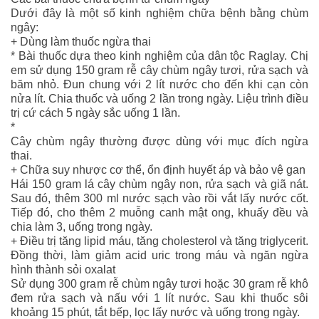
Dưới đây là một số kinh nghiệm chữa bệnh bằng chùm
ngây:
+ Dùng làm thuốc ngừa thai
* Bài thuốc dựa theo kinh nghiệm của dân tộc Raglay. Chị
em sử dụng 150 gram rễ cây chùm ngây tươi, rửa sạch và
băm nhỏ. Đun chung với 2 lít nước cho đến khi cạn còn
nửa lít. Chia thuốc và uống 2 lần trong ngày. Liệu trình điều
trị cứ cách 5 ngày sắc uống 1 lần.
*
Cây chùm ngây thường được dùng với mục đích ngừa
thai.
+ Chữa suy nhược cơ thể, ổn định huyết áp và bảo vệ gan
Hái 150 gram lá cây chùm ngây non, rửa sạch và giã nát.
Sau đó, thêm 300 ml nước sạch vào rồi vắt lấy nước cốt.
Tiếp đó, cho thêm 2 muỗng canh mật ong, khuấy đều và
chia làm 3, uống trong ngày.
+ Điều trị tăng lipid máu, tăng cholesterol và tăng triglycerit.
Đồng thời, làm giảm acid uric trong máu và ngăn ngừa
hình thành sỏi oxalat
Sử dụng 300 gram rễ chùm ngây tươi hoặc 30 gram rễ khô
đem rửa sạch và nấu với 1 lít nước. Sau khi thuốc sôi
khoảng 15 phút, tắt bếp, lọc lấy nước và uống trong ngày.