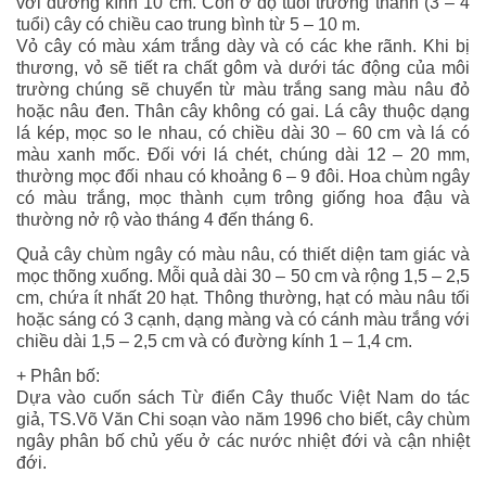
với đường kính 10 cm. Còn ở độ tuổi trưởng thành (3 – 4
tuổi) cây có chiều cao trung bình từ 5 – 10 m.
Vỏ cây có màu xám trắng dày và có các khe rãnh. Khi bị
thương, vỏ sẽ tiết ra chất gôm và dưới tác động của môi
trường chúng sẽ chuyển từ màu trắng sang màu nâu đỏ
hoặc nâu đen. Thân cây không có gai. Lá cây thuộc dạng
lá kép, mọc so le nhau, có chiều dài 30 – 60 cm và lá có
màu xanh mốc. Đối với lá chét, chúng dài 12 – 20 mm,
thường mọc đối nhau có khoảng 6 – 9 đôi. Hoa chùm ngây
có màu trắng, mọc thành cụm trông giống hoa đậu và
thường nở rộ vào tháng 4 đến tháng 6.
Quả cây chùm ngây có màu nâu, có thiết diện tam giác và
mọc thõng xuống. Mỗi quả dài 30 – 50 cm và rộng 1,5 – 2,5
cm, chứa ít nhất 20 hạt. Thông thường, hạt có màu nâu tối
hoặc sáng có 3 cạnh, dạng màng và có cánh màu trắng với
chiều dài 1,5 – 2,5 cm và có đường kính 1 – 1,4 cm.
+ Phân bố:
Dựa vào cuốn sách Từ điển Cây thuốc Việt Nam do tác
giả, TS.Võ Văn Chi soạn vào năm 1996 cho biết, cây chùm
ngây phân bố chủ yếu ở các nước nhiệt đới và cận nhiệt
đới.