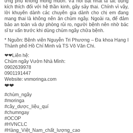
ứng phụ không mong muốn. Và nổi bật nhất là tác dụng
kích thích đối với hệ thần kinh, gây sảy thai. Chính vì vậy,
lời khuyên dành các chuyên gia dành cho chị em đang
mang thai là không nên ăn chùm ngây. Ngoài ra, để đảm
bảo an toàn và dự phòng rủi ro, người bệnh nên nhờ bác
sĩ tư vấn trước khi dùng chùm ngây chữa bệnh.
* Nguồn: Bệnh viện Nguyễn Tri Phương – Đa khoa Hạng I
Thành phố Hồ Chí Minh và TS Võ Văn Chi.
❤❤Liên hệ:
Chùm ngây Vườn Nhà Mình:
0902639978
0901191447
Website: vnmoringa.com
❤️❤️
#chùm_ngây
#moringa
#cây_dược_liệu_quí
#chumngay
#OCOP
#HVNCLC
#Hàng_Việt_Nam_chất_lượng_cao