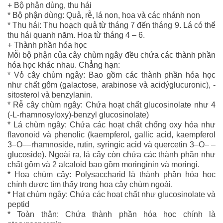
+ Bộ phận dùng, thu hái
* Bộ phận dùng: Quả, rễ, lá non, hoa và các nhánh non
* Thu hái: Thu hoạch quả từ tháng 7 đến tháng 9. Lá có thể
thu hái quanh năm. Hoa từ tháng 4 – 6.
+ Thành phần hóa học
Mỗi bộ phận của cây chùm ngây đều chứa các thành phần
hóa học khác nhau. Chẳng hạn:
* Vỏ cây chùm ngây: Bao gồm các thành phần hóa học
như chất gôm (galactose, arabinose và acidýglucuronic), -
sitosterol và benzylanin.
* Rễ cây chùm ngây: Chứa hoạt chất glucosinolate như 4
(-L-rhamnosyloxy)-benzyl glucosinolate)
* Lá chùm ngây: Chứa các hoạt chất chống oxy hóa như
flavonoid và phenolic (kaempferol, gallic acid, kaempferol
3–O––rhamnoside, rutin, syringic acid và quercetin 3–O– –
glucoside). Ngoài ra, lá cây còn chứa các thành phần như
chất gôm và 2 alcaloid bao gồm moringinin và moringi.
* Hoa chùm cây: Polysaccharid là thành phần hóa học
chính được tìm thấy trong hoa cây chùm ngoài.
* Hạt chùm ngây: Chứa các hoạt chất như glucosinolate và
peptid
* Toàn thân: Chứa thành phần hóa học chính là