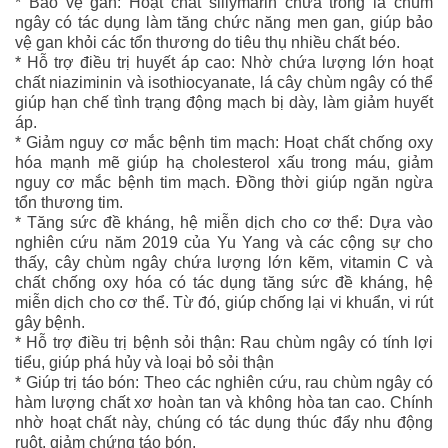
* Bảo vệ gan: Hoạt chất sillymarin chứa trong lá chùm
ngây có tác dụng làm tăng chức năng men gan, giúp bảo
vệ gan khỏi các tổn thương do tiêu thụ nhiều chất béo.
* Hỗ trợ điều trị huyết áp cao: Nhờ chứa lượng lớn hoạt
chất niaziminin và isothiocyanate, lá cây chùm ngây có thể
giúp hạn chế tình trạng động mạch bị dày, làm giảm huyết
áp.
* Giảm nguy cơ mắc bệnh tim mạch: Hoạt chất chống oxy
hóa mạnh mẽ giúp hạ cholesterol xấu trong máu, giảm
nguy cơ mắc bệnh tim mạch. Đồng thời giúp ngăn ngừa
tổn thương tim.
* Tăng sức đề kháng, hệ miễn dịch cho cơ thể: Dựa vào
nghiên cứu năm 2019 của Yu Yang và các cộng sự cho
thấy, cây chùm ngây chứa lượng lớn kẽm, vitamin C và
chất chống oxy hóa có tác dụng tăng sức đề kháng, hệ
miễn dịch cho cơ thể. Từ đó, giúp chống lại vi khuẩn, vi rút
gây bệnh.
* Hỗ trợ điều trị bệnh sỏi thận: Rau chùm ngây có tính lợi
tiểu, giúp phá hủy và loại bỏ sỏi thận
* Giúp trị táo bón: Theo các nghiên cứu, rau chùm ngây có
hàm lượng chất xơ hoàn tan và không hòa tan cao. Chính
nhờ hoạt chất này, chúng có tác dụng thúc đẩy nhu động
ruột, giảm chứng táo bón.