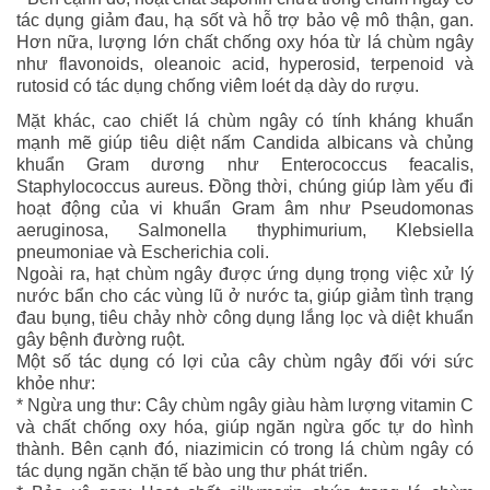
tác dụng giảm đau, hạ sốt và hỗ trợ bảo vệ mô thận, gan.
Hơn nữa, lượng lớn chất chống oxy hóa từ lá chùm ngây
như flavonoids, oleanoic acid, hyperosid, terpenoid và
rutosid có tác dụng chống viêm loét dạ dày do rượu.
Mặt khác, cao chiết lá chùm ngây có tính kháng khuẩn
mạnh mẽ giúp tiêu diệt nấm Candida albicans và chủng
khuẩn Gram dương như Enterococcus feacalis,
Staphylococcus aureus. Đồng thời, chúng giúp làm yếu đi
hoạt động của vi khuẩn Gram âm như Pseudomonas
aeruginosa, Salmonella thyphimurium, Klebsiella
pneumoniae và Escherichia coli.
Ngoài ra, hạt chùm ngây được ứng dụng trọng việc xử lý
nước bẩn cho các vùng lũ ở nước ta, giúp giảm tình trạng
đau bụng, tiêu chảy nhờ công dụng lắng lọc và diệt khuẩn
gây bệnh đường ruột.
Một số tác dụng có lợi của cây chùm ngây đối với sức
khỏe như:
* Ngừa ung thư: Cây chùm ngây giàu hàm lượng vitamin C
và chất chống oxy hóa, giúp ngăn ngừa gốc tự do hình
thành. Bên cạnh đó, niazimicin có trong lá chùm ngây có
tác dụng ngăn chặn tế bào ung thư phát triển.