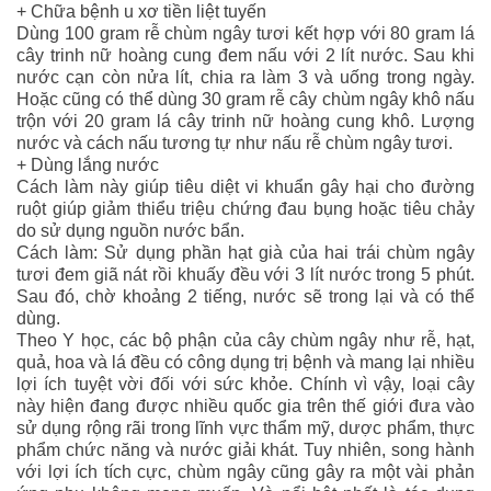
+ Chữa bệnh u xơ tiền liệt tuyến
Dùng 100 gram rễ chùm ngây tươi kết hợp với 80 gram lá
cây trinh nữ hoàng cung đem nấu với 2 lít nước. Sau khi
nước cạn còn nửa lít, chia ra làm 3 và uống trong ngày.
Hoặc cũng có thể dùng 30 gram rễ cây chùm ngây khô nấu
trộn với 20 gram lá cây trinh nữ hoàng cung khô. Lượng
nước và cách nấu tương tự như nấu rễ chùm ngây tươi.
+ Dùng lắng nước
Cách làm này giúp tiêu diệt vi khuẩn gây hại cho đường
ruột giúp giảm thiểu triệu chứng đau bụng hoặc tiêu chảy
do sử dụng nguồn nước bẩn.
Cách làm: Sử dụng phần hạt già của hai trái chùm ngây
tươi đem giã nát rồi khuấy đều với 3 lít nước trong 5 phút.
Sau đó, chờ khoảng 2 tiếng, nước sẽ trong lại và có thể
dùng.
Theo Y học, các bộ phận của cây chùm ngây như rễ, hạt,
quả, hoa và lá đều có công dụng trị bệnh và mang lại nhiều
lợi ích tuyệt vời đối với sức khỏe. Chính vì vậy, loại cây
này hiện đang được nhiều quốc gia trên thế giới đưa vào
sử dụng rộng rãi trong lĩnh vực thẩm mỹ, dược phẩm, thực
phẩm chức năng và nước giải khát. Tuy nhiên, song hành
với lợi ích tích cực, chùm ngây cũng gây ra một vài phản