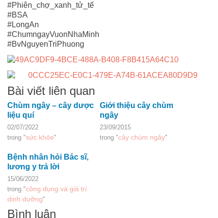
#Phiên_chợ_xanh_tử_tế
#BSA
#LongAn
#ChumngayVuonNhaMinh
#BvNguyenTriPhuong
Bài viết liên quan
Chùm ngây – cây dược
Giới thiệu cây chùm
liệu quí
ngây
02/07/2022
23/09/2015
sức khỏe
cây chùm ngây
trong "
"
trong "
"
Bệnh nhân hỏi Bác sĩ,
lương y trả lời
15/06/2022
công dụng và giá trị
trong "
dinh dưỡng
"
Bình luận