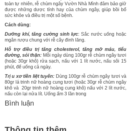
toàn tự nhiên, rễ chùm ngây Vườn Nhà Mình đảm bảo giữ
được những dược tính hay của chùm ngây, giúp bồi bổ
sức khỏe và điều trị một số bệnh.
Cách dùng:
Dưỡng khí, tăng cường sinh lực
: Sắc nước uống hoặc
mgân rượu chung với rễ cây đinh lăng.
Hỗ trợ điều trị tăng cholesterol, tăng mỡ máu, tiểu
đường, sỏi thận:
Mỗi ngày dùng 100gr rễ chùm ngây tươi
(hoặc 30gr khô) rửa sạch, nấu với 1 lít nước, nấu sôi 15
phút, để uống cả ngày.
Trị u xơ tiền liệt tuyến:
Dùng 100gr rễ chùm ngây tươi và
80gr lá trinh nữ hoàng cung tươi (hoặc 30gr rễ chùm ngây
khô và 20gr trinh nữ hoàng cung khô) nấu với 2 lít nước,
nấu còn lại nửa lít. Uống ấm 3 lần trong
Bình luận
Thông tin thêm