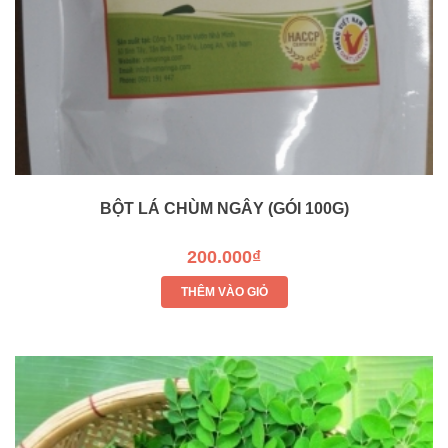
BỘT LÁ CHÙM NGÂY (GÓI 100G)
200.000₫
THÊM VÀO GIỎ