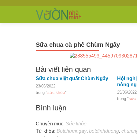
Sữa chua cà phê Chùm Ngây
Bài viết liên quan
Sữa chua việt quất Chùm Ngây
Hội nghị
nông ng
23/06/2022
sức khỏe
25/06/2022
trong "
"
sức
trong "
Bình luận
Chuyên mục:
Sức khỏe
Từ khóa:
Botchumngay
,
botdinhduong
,
chumn