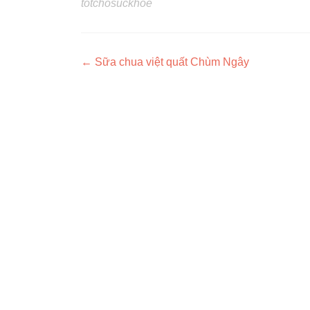
totchosuckhoe
Post navigation
←
Sữa chua việt quất Chùm Ngây