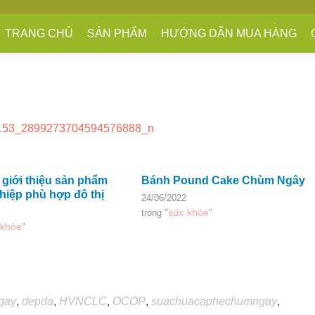
TRANG CHỦ
SẢN PHẨM
HƯỚNG DẪN MUA HÀNG
 giới thiệu sản phẩm
Bánh Pound Cake Chùm Ngây
hiệp phù hợp đô thị
24/06/2022
sức khỏe
trong "
"
 khỏe
"
gay
,
depda
,
HVNCLC
,
OCOP
,
suachuacaphechumngay
,