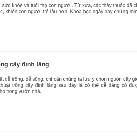
 sức khỏe và tuổi thọ con người. Từ xưa, các thầy thuốc đã 
 tác, khiến con người trẻ lâu hơn. Khoa học ngày nay chứng mi
ồng cây đinh lăng
ất dễ trồng, dễ sống, chỉ cần chúng ta lưu ý chọn nguồn cây gi
 thuật trồng cây đinh lăng sau đây là có thể dễ dàng có đư
nhỏ trong vườn nhà.