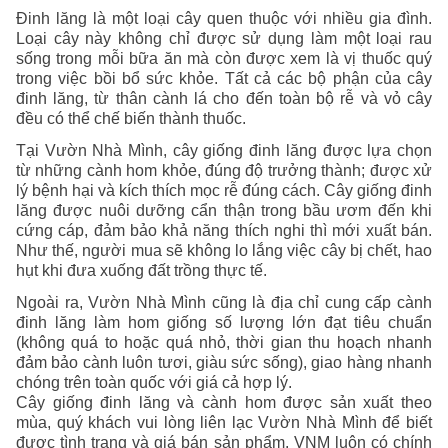
Đinh lăng là một loại cây quen thuộc với nhiều gia đình.
Loại cây này không chỉ được sử dụng làm một loại rau
sống trong mỗi bữa ăn mà còn được xem là vị thuốc quý
trong việc bồi bổ sức khỏe. Tất cả các bộ phận của cây
đinh lăng, từ thân cành lá cho đến toàn bộ rễ và vỏ cây
đều có thể chế biến thành thuốc.
Tại Vườn Nhà Mình, cây giống đinh lăng được lựa chọn
từ những cành hom khỏe, đúng độ trưởng thành; được xử
lý bệnh hại và kích thích mọc rễ đúng cách. Cây giống đinh
lăng được nuôi dưỡng cẩn thận trong bầu ươm đến khi
cứng cáp, đảm bảo khả năng thích nghi thì mới xuất bán.
Như thế, người mua sẽ không lo lắng việc cây bị chết, hao
hụt khi đưa xuống đất trồng thực tế.
Ngoài ra, Vườn Nhà Mình cũng là địa chỉ cung cấp cành
đinh lăng làm hom giống số lượng lớn đạt tiêu chuẩn
(không quá to hoặc quá nhỏ, thời gian thu hoạch nhanh
đảm bảo cành luôn tươi, giàu sức sống), giao hàng nhanh
chóng trên toàn quốc với giá cả hợp lý.
Cây giống đinh lăng và cành hom được sản xuất theo
mùa, quý khách vui lòng liên lạc Vườn Nhà Mình để biết
được tình trạng và giá bán sản phẩm. VNM luôn có chính