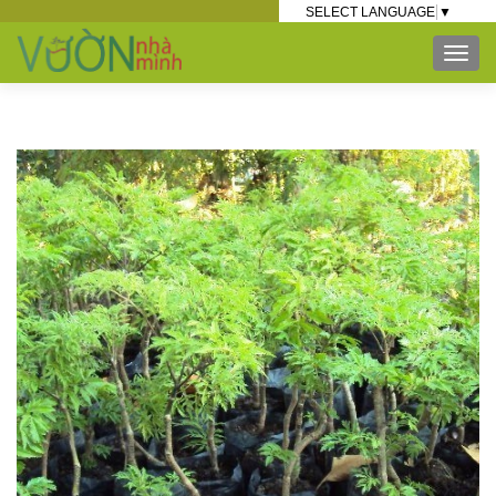
SELECT LANGUAGE
▼
TOG