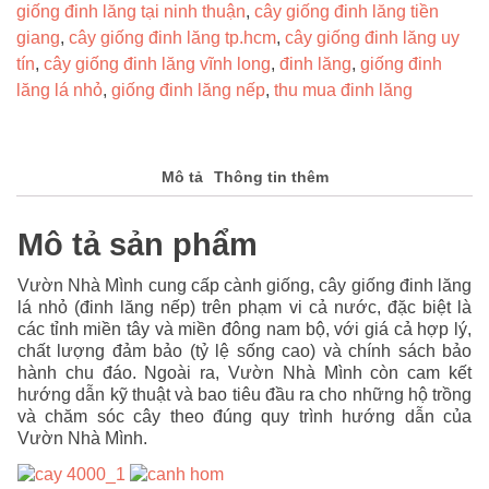
giống đinh lăng tại ninh thuận
,
cây giống đinh lăng tiền
giang
,
cây giống đinh lăng tp.hcm
,
cây giống đinh lăng uy
tín
,
cây giống đinh lăng vĩnh long
,
đinh lăng
,
giống đinh
lăng lá nhỏ
,
giống đinh lăng nếp
,
thu mua đinh lăng
Mô tả
Thông tin thêm
Mô tả sản phẩm
Vườn Nhà Mình cung cấp cành giống, cây giống đinh lăng
lá nhỏ (đinh lăng nếp) trên phạm vi cả nước, đặc biệt là
các tỉnh miền tây và miền đông nam bộ, với giá cả hợp lý,
chất lượng đảm bảo (tỷ lệ sống cao) và chính sách bảo
hành chu đáo. Ngoài ra, Vườn Nhà Mình còn cam kết
hướng dẫn kỹ thuật và bao tiêu đầu ra cho những hộ trồng
và chăm sóc cây theo đúng quy trình hướng dẫn của
Vườn Nhà Mình.