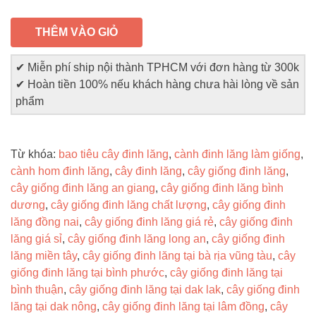
THÊM VÀO GIỎ
✔ Miễn phí ship nội thành TPHCM với đơn hàng từ 300k
✔ Hoàn tiền 100% nếu khách hàng chưa hài lòng về sản
phẩm
Từ khóa:
bao tiêu cây đinh lăng
,
cành đinh lăng làm giống
,
cành hom đinh lăng
,
cây đinh lăng
,
cây giống đinh lăng
,
cây giống đinh lăng an giang
,
cây giống đinh lăng bình
dương
,
cây giống đinh lăng chất lượng
,
cây giống đinh
lăng đồng nai
,
cây giống đinh lăng giá rẻ
,
cây giống đinh
lăng giá sỉ
,
cây giống đinh lăng long an
,
cây giống đinh
lăng miền tây
,
cây giống đinh lăng tại bà rịa vũng tàu
,
cây
giống đinh lăng tại bình phước
,
cây giống đinh lăng tại
bình thuận
,
cây giống đinh lăng tại dak lak
,
cây giống đinh
lăng tại dak nông
,
cây giống đinh lăng tại lâm đồng
,
cây