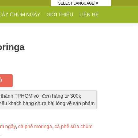
SELECT LANGUAGE
▼
CÂY CHÙM NGÂY
GIỚI THIỆU
LIÊN HỆ
ringa
Ỏ
i thành TPHCM với đơn hàng từ 300k
nếu khách hàng chưa hài lòng về sản phẩm
ùm ngây
,
cà phê moringa
,
cà phê sữa chùm
a