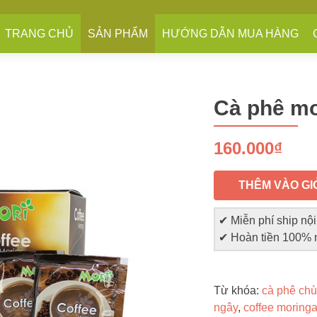
TRANG CHỦ
SẢN PHẨM
HƯỚNG DẪN MUA HÀNG
Cà phê mo
160.000₫
THÊM VÀO GI
✔ Miễn phí ship nộ
✔ Hoàn tiền 100% 
Từ khóa:
cà phê ch
ngây
,
coffee moring